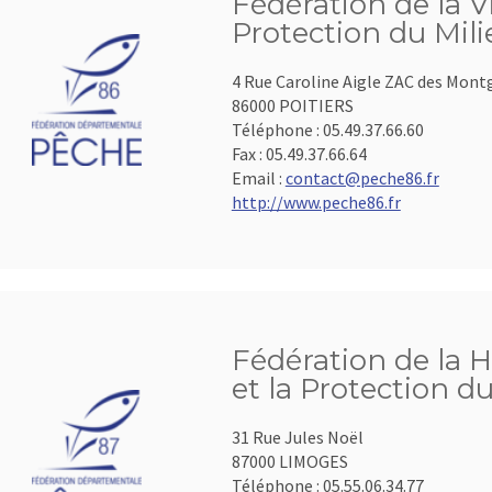
Fédération de la V
Protection du Mil
4 Rue Caroline Aigle ZAC des Mont
86000 POITIERS
Téléphone :
05.49.37.66.60
Fax :
05.49.37.66.64
Email :
contact@peche86.fr
http://www.peche86.fr
Fédération de la 
et la Protection d
31 Rue Jules Noël
87000 LIMOGES
Téléphone :
05.55.06.34.77