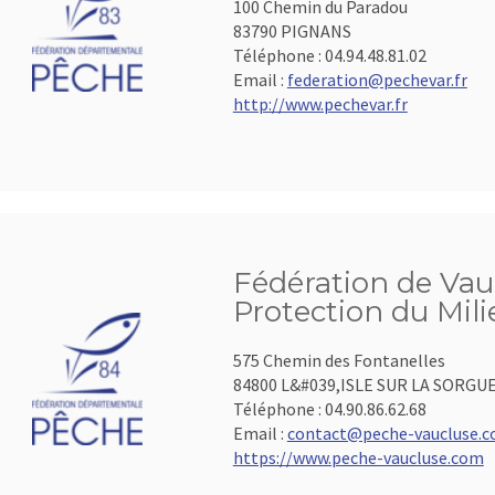
100 Chemin du Paradou
83790 PIGNANS
Téléphone :
04.94.48.81.02
Email :
federation@pechevar.fr
http://www.pechevar.fr
Fédération de Vauc
Protection du Mil
575 Chemin des Fontanelles
84800 L&#039,ISLE SUR LA SORGU
Téléphone :
04.90.86.62.68
Email :
contact@peche-vaucluse.
https://www.peche-vaucluse.com