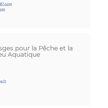
e87.com
com
ges pour la Pêche et la
ieu Aquatique
o.fr