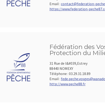
Email :
contact@federation-pech
https://www.federation-peche87.
Fédération des Vos
Protection du Mil
31 Rue de l&#039,Estrey
88440 NOMEXY
Téléphone :
03.29.31.18.89
Email :
fede.peche.vosges@wanado
http://www.peche88.fr