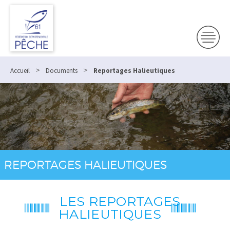
>
>
Accueil
Documents
Reportages Halieutiques
REPORTAGES HALIEUTIQUES
LES REPORTAGES
HALIEUTIQUES