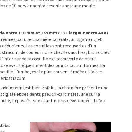
ins de 10 parviennent à devenir une jeune moule.
rie entre 110 mm et 159 mm
et sa
largeur entre 40 et
t réunies par une charnière latérale, un ligament, et
adducteurs. Les coquilles sont recouvertes d’un
ostracum, de couleur noire chez les adultes, brune chez
. L’intérieur de la coquille est recouverte de nacre
 rose avec fréquemment des points lacrimiformes. La
coquille, l’umbo, est le plus souvent érodée et laisse
 périostracum.
dducteurs est bien visible. La charnière présente une
stigiale et des dents pseudo-cardinales, une sur la
gauche, la postérieure étant moins développée. Il n’y a
stries
des