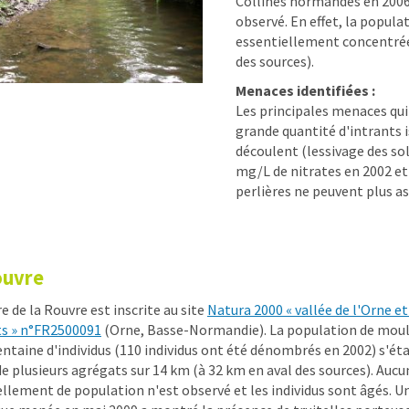
Collines normandes en 2006
observé. En effet, la popula
essentiellement concentrée 
des sources).
Menaces identifiées :
Les principales menaces qui 
grande quantité d'intrants is
découlent (lessivage des sol
mg/L de nitrates en 2002 e
perlières ne peuvent plus a
ouvre
re de la Rouvre est inscrite au site
Natura 2000 « vallée de l'Orne et
ts » n°FR2500091
(Orne, Basse-Normandie). La population de moul
entaine d'individus (110 individus ont été dénombrés en 2002) s'ét
e plusieurs agrégats sur 14 km (à 32 km en aval des sources). Aucu
llement de population n'est observé et les individus sont âgés. U