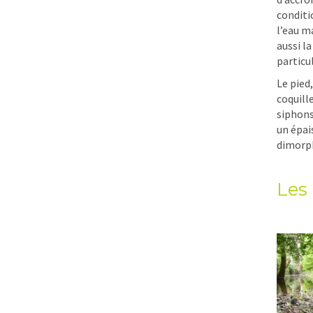
conditi
l’eau m
aussi l
particu
Le pied,
coquill
siphons
un épai
dimorph
Les 