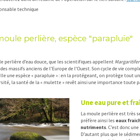
onsable technique
oule perlière, espèce "parapluie"
e perlière d’eau douce, que les scientifiques appellent
Margaritifer
s des massifs anciens de l’Europe de l’Ouest. Son cycle de vie comp
elle une espèce « parapluie » : en la protégeant, on protège tout u
rsité, la santé de la « mulette » revêt ainsi une importance toute pa
Une eau pure et fra
La moule perlière est très se
préfère ainsi les
eaux fraic
nutriments
. C’est donc une
D’autant plus que le sédime