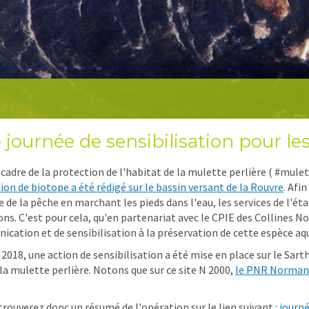
 journée de sensibilisation pour le
 cadre de la protection de l'habitat de la mulette perlière ( #mulet
ion de biotope a été rédigé sur le bassin versant de la Rouvre
. Afi
e de la pêche en marchant les pieds dans l'eau, les services de l'ét
ons. C'est pour cela, qu'en partenariat avec le CPIE des Collines
cation et de sensibilisation à la préservation de cette espèce aqu
l 2018, une action de sensibilisation a été mise en place sur le Sa
 la mulette perlière. Notons que sur ce site N 2000,
le PNR Normandi
trouverez donc un résumé de l'opération sur le lien suivant :
journ