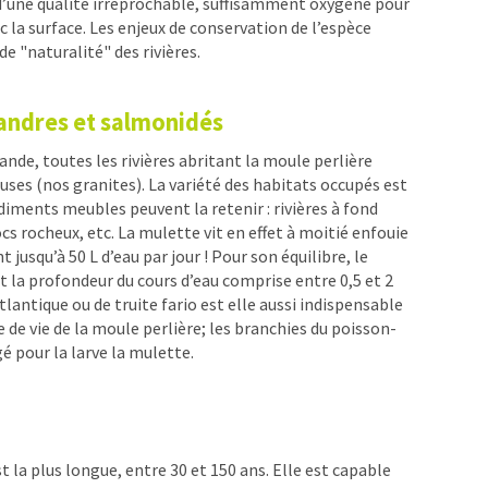
e d’une qualité irréprochable, suffisamment oxygéné pour
 la surface. Les enjeux de conservation de l’espèce
de "naturalité" des rivières.
andres et salmonidés
nde, toutes les rivières abritant la moule perlière
euses (nos granites). La variété des habitats occupés est
iments meubles peuvent la retenir : rivières à fond
cs rocheux, etc. La mulette vit en effet à moitié enfouie
nt jusqu’à 50 L d’eau par jour ! Pour son équilibre, le
et la profondeur du cours d’eau comprise entre 0,5 et 2
antique ou de truite fario est elle aussi indispensable
de vie de la moule perlière; les branchies du poisson-
é pour la larve la mulette.
t la plus longue, entre 30 et 150 ans. Elle est capable