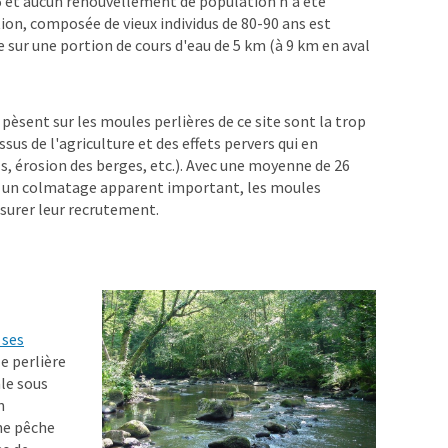
 et aucun renouvellement de population n'a été
tion, composée de vieux individus de 80-90 ans est
sur une portion de cours d'eau de 5 km (à 9 km en aval
pèsent sur les moules perlières de ce site sont la trop
sus de l'agriculture et des effets pervers qui en
s, érosion des berges, etc.). Avec une moyenne de 26
t un colmatage apparent important, les moules
ssurer leur recrutement.
 ses
e perlière
ale sous
n
ne pêche