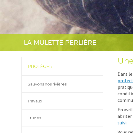
LA MULETTE PERLIÈRE
Une
PROTÉGER
Dans le
protect
Sauvons nos rivières
pratiqu
conditi
communi
Travaux
En avri
abriter
Études
suivi.
Vous re