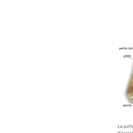
La surf
d’accro