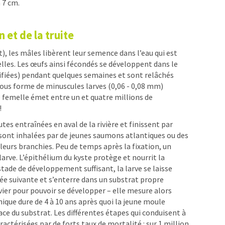
n 7 cm.
 et de la truite
et), les mâles libèrent leur semence dans l’eau qui est
lles. Les œufs ainsi fécondés se développent dans le
iées) pendant quelques semaines et sont relâchés
sous forme de minuscules larves (0,06 - 0,08 mm)
 femelle émet entre un et quatre millions de
!
es entraînées en aval de la rivière et finissent par
sont inhalées par de jeunes saumons atlantiques ou des
r leurs branchies. Peu de temps après la fixation, un
larve. L’épithélium du kyste protège et nourrit la
stade de développement suffisant, la larve se laisse
ée suivante et s’enterre dans un substrat propre
ier pour pouvoir se développer – elle mesure alors
ique dure de 4 à 10 ans après quoi la jeune moule
face du substrat. Les différentes étapes qui conduisent à
ractérisées par de forts taux de mortalité : sur 1 million