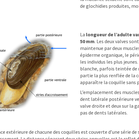
de glochidies produites, mo
La
longueur de l’adulte va
50 mm
. Les deux valves son
maintenue par deux muscles 
épiderme organique, le péri
les individus les plus jeunes
blanche, parfois teintée de
partie la plus renflée de la 
apparaître la coquille sans
L’emplacement des muscles a
dent latérale postérieure ve
valve droite et deux sur la 
pas de dents latérales.
ace extérieure de chacune des coquilles est couverte d’une série de 
issement. La distance séparant deux stries annuelles est le reflet 