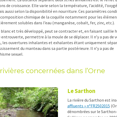
ons de croissance. Elle varie selon la température, l’acidité, l’oxy
ais aussi selon la disponibilité en nourriture. Ces paramètres con
a composition chimique de la coquille notamment pour les élémen
lièrement solubles dans l’eau (manganèse, cobalt, fer, zinc, etc.).
 blanc et très développé, peut se contracter et, en faisant saillie h
e entrouverte, permettre à la moule de se déplacer. Il n’y a pas de 
, les ouvertures inhalantes et exhalantes étant uniquement sépa
ssissement du manteau dans sa partie postérieure. Il n’y a pas de
isme sexuel.
rivières concernées dans l’Orne
Le Sarthon
La rivière du Sarthon est ins
affluents » n°FR2502015
(Or
dénombrées sur le Sarthon et