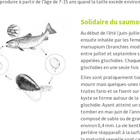
produire à partir de l’âge de 7-15 ans quand la taille excède enviro
Solidaire du saumon
Au début de l’été (juin-juill
ensuite inhalée par les feme
marsupium (branchies modif
entre juillet et septembre 
appelées glochidies. Chaque
glochidies en une seule fois 
Elles sont pratiquement tout
mourir mais quelques-unes 
truites fario et se fixent su
kyste se forme autour de la 
glochidie. Ayant atteint un 
tomber en mai-juin de l’ann
composé de sable ou de grav
environ 0,4 mm. La vie benth
perlière réapparaît à la sur
la maturité sexuelle sont ca