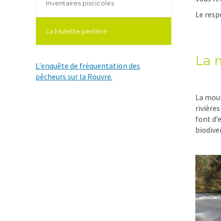
Inventaires piscicoles
Le resp
La Mulette perlière
La m
L'enquête de fréquentation des
pêcheurs sur la Rouvre.
La moul
rivière
font d’
biodive