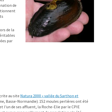
génation de
ditionnent
ts
ors de la
véritables
rées par
crite au site
Natura 2000 « vallée du Sarthon et
ne, Basse-Normandie). 152 moules perlières ont été
 l'un de ses affluent, la Roche-Elie par le CPIE