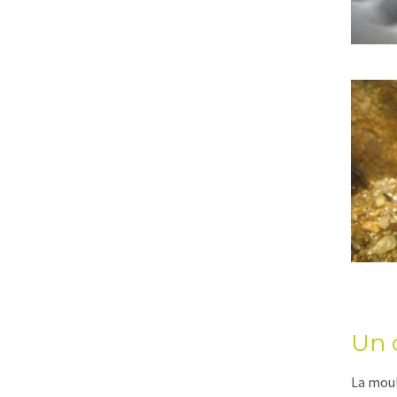
Un c
La moul