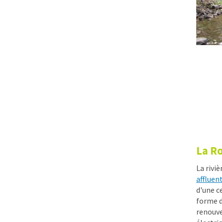
La R
La riviè
affluen
d'une c
forme d
renouve