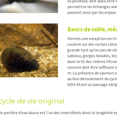
sa jeunesse, doit aussi êtr
permettre les échanges avec
passent ainsi par les enjeux 
Bancs de sable, mé
Hormis une exception en Irla
coulent sur des roches silic
grande tant qu’un peu de séd
sableux, gorges boisées, blo
dans le lit des rivières filtra
courant doit être suffisant 
m. La présence de saumon atl
au bon déroulement du cycle 
hôte étant un passage oblig
ycle de vie original
e perlière d’eau douce est l’un des invertébrés dont la longévité es