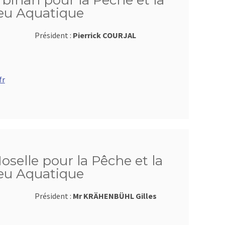
bihan pour la Pêche et la
ieu Aquatique
Président :
Pierrick COURJAL
fr
oselle pour la Pêche et la
ieu Aquatique
Président :
Mr KRÄHENBÜHL Gilles