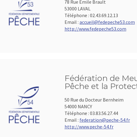
78 Rue Emile Brault
53000 LAVAL
Téléphone :
02.43.69.12.13
Email :
accueil@fedepeche53.com
http://www.fedepeche53.com
Fédération de Meu
Pêche et la Protec
50 Rue du Docteur Bernheim
54000 NANCY
Téléphone :
03.83.56.27.44
Email :
federation@peche-54.fr
http://www.peche-54.fr