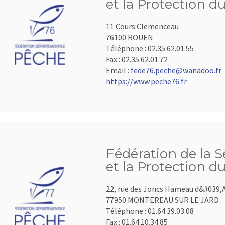
et la Protection d
11 Cours Clemenceau
76100 ROUEN
Téléphone :
02.35.62.01.55
Fax :
02.35.62.01.72
Email :
fede76.peche@wanadoo.fr
https://www.peche76.fr
Fédération de la 
et la Protection d
22, rue des Joncs Hameau d&#039,
77950 MONTEREAU SUR LE JARD
Téléphone :
01.64.39.03.08
Fax :
01.64.10.34.85