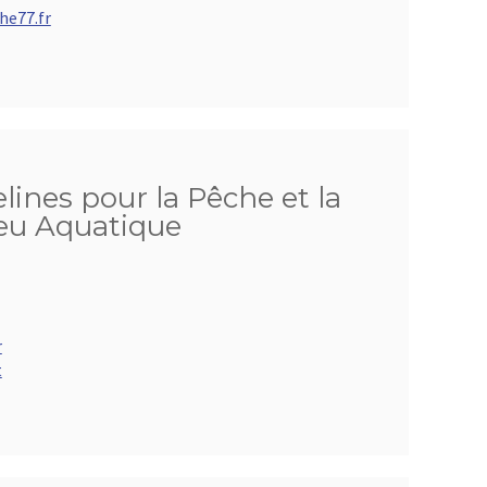
he77.fr
lines pour la Pêche et la
ieu Aquatique
r
t