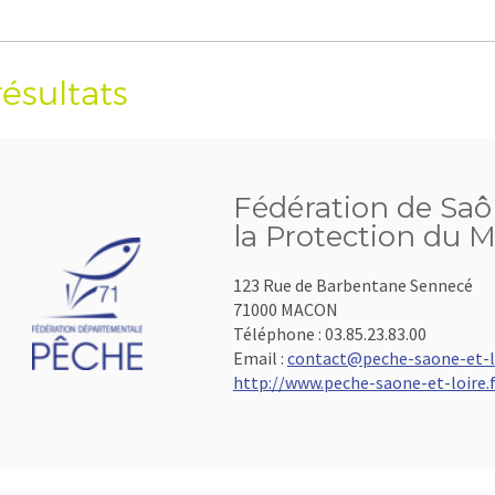
résultats
Fédération de Saô
la Protection du M
123 Rue de Barbentane Sennecé
71000 MACON
Téléphone :
03.85.23.83.00
Email :
contact@peche-saone-et-lo
http://www.peche-saone-et-loire.f