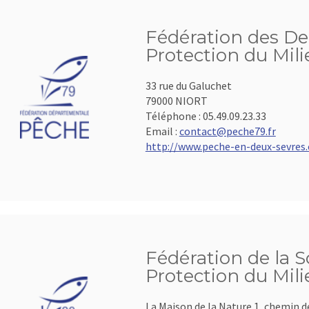
Fédération des De
Protection du Mil
33 rue du Galuchet
79000 NIORT
Téléphone :
05.49.09.23.33
Email :
contact@peche79.fr
http://www.peche-en-deux-sevres
Fédération de la 
Protection du Mil
La Maison de la Nature 1, chemin de