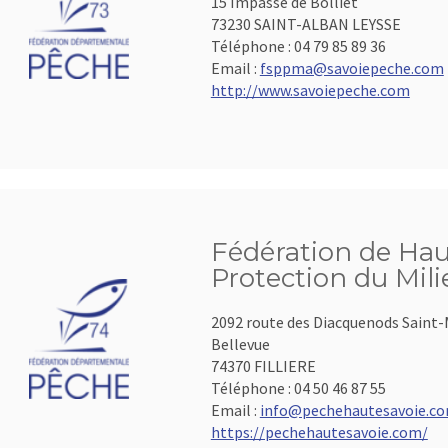
15 Impasse de Bolliet
73230 SAINT-ALBAN LEYSSE
Téléphone :
04 79 85 89 36
Email :
fsppma@savoiepeche.com
http://www.savoiepeche.com
Fédération de Hau
Protection du Mil
2092 route des Diacquenods Saint-
Bellevue
74370 FILLIERE
Téléphone :
04 50 46 87 55
Email :
info@pechehautesavoie.c
https://pechehautesavoie.com/