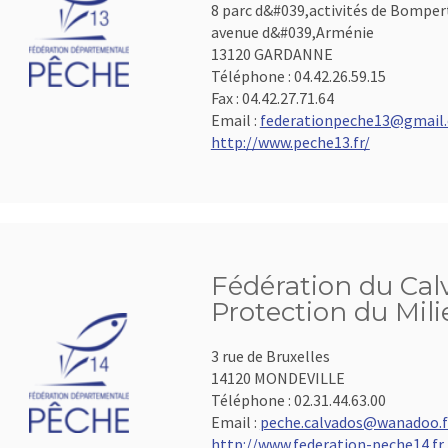
8 parc d&#039,activités de Bomper
avenue d&#039,Arménie
13120 GARDANNE
Téléphone :
04.42.26.59.15
Fax :
04.42.27.71.64
Email :
federationpeche13@gmail
http://www.peche13.fr/
Fédération du Calv
Protection du Mil
3 rue de Bruxelles
14120 MONDEVILLE
Téléphone :
02.31.44.63.00
Email :
peche.calvados@wanadoo.f
http://www.federation-peche14.fr