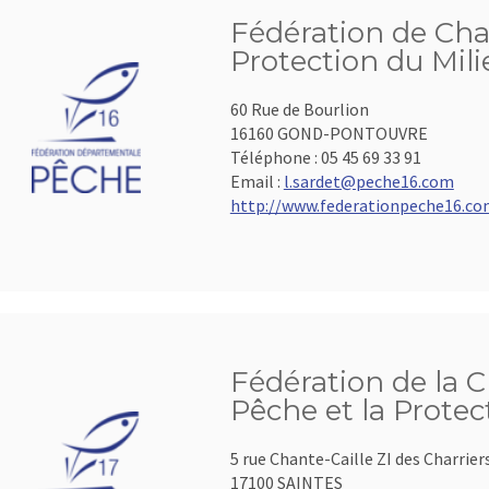
Fédération de Cha
Protection du Mil
60 Rue de Bourlion
16160 GOND-PONTOUVRE
Téléphone :
05 45 69 33 91
Email :
l.sardet@peche16.com
http://www.federationpeche16.c
Fédération de la 
Pêche et la Protec
5 rue Chante-Caille ZI des Charrier
17100 SAINTES